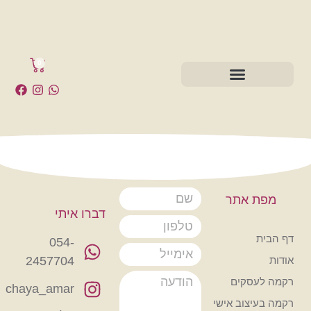
0
אתר
דברו איתי
054-
2457704
קים
chaya_amar
וב אישי